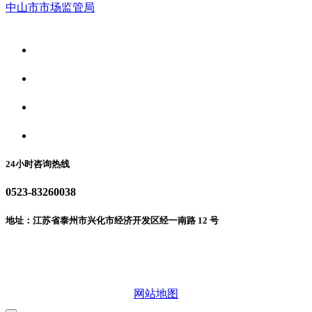
中山市市场监管局
关于我们
食品安全资讯
食品安全动态
联系我们
24小时咨询热线
0523-83260038
地址：江苏省泰州市兴化市经济开发区经一南路 12 号
微信二维码
网站地图