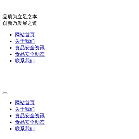
品质为立足之本
创新乃发展之道
网站首页
关于我们
食品安全资讯
食品安全动态
联系我们
网站首页
关于我们
食品安全资讯
食品安全动态
联系我们