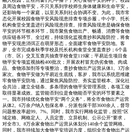
融入校园，正在同窗们心中播下了关心食物平安的种子。校园
及周边食物平安，不只关系到学校师生身体健康和生命平安，
还影响每一个家庭，以至关系到社会协调不变。为此，我市常
态化开展校园食物平安风险现患排查专项步履，中小学、托长
机构食堂全笼盖进行风险现患排查。排查风险现患是确保食物
平安的环节根本环节，我市聚焦食物出产、畅通、消费等食物
供应链各环节、全过程，持续强化监视查抄和风险防控，将食
物平安现患消弭正在萌芽形态，全面建牢食物平安防地。客
岁，全市完成春秋季学校及托长机构食堂全笼盖查抄；6个县
（市、区）交叉互查共抽查学校食堂119家；平易近生项目食
物平安专项监视抽检400批次；开展农村冒充伪劣食物、肉成
品、食物添加剂等专项整治，查抄食物出产运营从体1。3万余
家次。食物平安做为平易近生底线，客岁，我市以系统思维建
牢食物平安防地，通过聚焦风险防控、夯实监管根本、深化社
会共治，建立全链条、多条理的食物平安管理系统，各项工做
取得显著成效。监管能否到位是食物能否平安的环节要素之
一。我市持续优化食物平安“两个义务”，将全市食物出产运营
从体2。6万余户纳入包保名单，分派包保干部3600余人，督导
问题整改率超99。7%。同时，我市实行网格化监管，按照“区
域定格、网格定人、人员定责、立异机制、公示公开”要求，
对全市3。8万余家食物出产运营从体划分140余个监管网格。
同时，我市持续加大食物平安培训力度，组织全市食物出产运