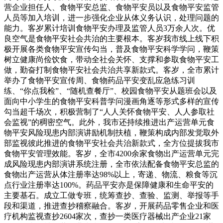
营企业担任人、食物平安总监、食物平安员以及食物平安监管
人员等加入培训，进一步强化企业从体义务认识，处理问题的
能力。客岁累计培训食物平安办理及监管人员3万余人次。优
良空气是食物平安社会共治的主要根本。客岁我市线上线下积
极开展各类食物平安宣传勾当，普及食物平安科学学问，鞭策
树立健康尚俭饮食，带动全社会关怀、支撑和参取食物平安工
做，勤奋打制食物平安社会共治共享新款式。客岁，全市累计
举办了食物平安宣传周、食物药品平安变乱应急练习训
练、“你点我检”、“随机查餐厅”、校园食物平安从题班会以及
面向中小学生的食物平安科普学问漫画角逐等形式多样的宣传
勾当超千场次，积极营制了“人人关怀食物平安、人人参取社
会监视”的稠密空气。此外，我市还持续推进出产运营单元食
物平安风险现患内部演讲励机制扶植，鞭策构成内部发觉取外
部监视彼此推进的食物平安社会共治新款式，全方位提拔我市
食物平安管理效能。客岁，全市4200余家食物出产运营单元完
成风险现患内部演讲系统注册，全市依法配备食物平安总监的
食物出产运营从体注册率达98%以上，寄递、物流、粮食等沉
点行业注册率达100%。药品平安亦是保障健康和生命平安的
主要基石。成立工做专班，统筹查抄、查验、监测、举报等手
段和渠道，推进查抄稽察融合。客岁，开展药品零售企业和医
疗机构监视查抄2604家次，查抄一类医疗器械出产企业21家