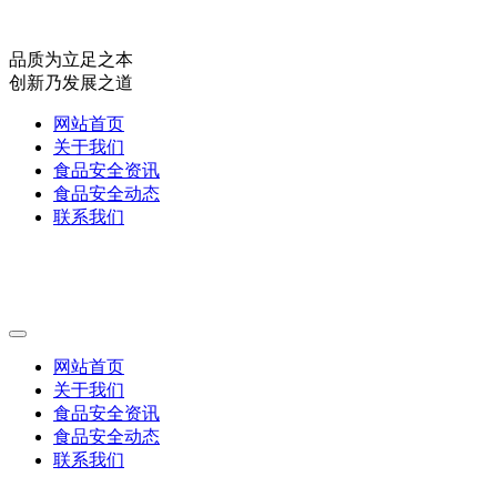
品质为立足之本
创新乃发展之道
网站首页
关于我们
食品安全资讯
食品安全动态
联系我们
网站首页
关于我们
食品安全资讯
食品安全动态
联系我们