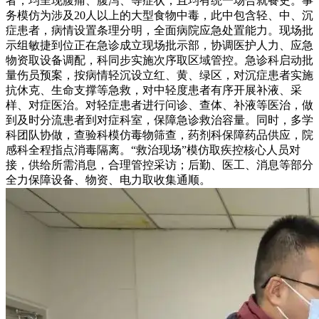
者，均呈现腹痛、腹泻、等症状，且均有统一场合就餐史。事
务模仿为涉及20人以上的大型食物中毒，此中包含轻、中、沉
症患者，病情设置条理分明，全面病院应急处置能力。现场批
示组敏捷到位正在急诊成立现场批示部，协调医护人力、应急
物资取设备调配，科同步实施次序取区域管控。急诊科启动批
量伤员预案，按病情轻沉设立红、黄、绿区，对沉症患者实施
抗休克、生命支撑等急救，对中轻度患者有序开展补液、采
样、对症医治。对轻症患者进行问诊、查体、补液等医治，做
到及时分流患者到对症科室，保障急诊救治容量。同时，多学
科团队协做，查验科模仿毒物筛查，药剂科保障药品供应，院
感科全程指点消毒隔离。“救治现场”模仿取疾控核心人员对
接，供给所需消息，合理管控采访；后勤、医工、消息等部分
全力保障设备、物资、电力取收集通顺。