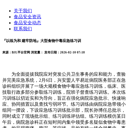
关于我们
食品安全资讯
食品安全动态
联系我们
『以练为和 建牢防地』大型食物中毒应急练习训
来源：BJL平台官网
浏览量：
发布日期：2026-02-10 07:18
为全面提拔我院应对突发公共卫生事务的应和能力，查验
并完美应急系统，2月6日，兴安盟人平易近病院医务部正在急
诊科组织开展了一场大规模食物中毒应急练习训练，临床、医
技取行政多部分参取练习训练，院班子督查练习训练。本次练
习训练以切近实和为导向，旨正在强化病院应急批示、快速响
应、协同措置以及查找亏弱环节。练习训练由病院应急带领小
组同一摆设，下设应急练习训练批示部，院长孙博任总批示，
同时成立了现场批示组、练习训练评估组。练习训练模仿某日
午后，病院急诊科正在短时间内集中领受多名疑似食物中毒患