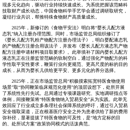
现多元化趋向，驱动行业持续快速成长。为系统把握该范畴科
技取财产成长动态，中国食物科学手艺学会通过调研取研究，
凝结行业共识，帮推特殊食物财产高质量成长。
2025年，新修订的《食物平安法》明白将“婴长儿配方液
态乳”纳入注册办理范围。同时，市场监管总局组织修订了
《婴长儿配方乳粉产物配方注册办理法子》，明白婴配液态乳
的产物配方注册合用该法子，并发布《婴长儿配方液态乳产物
配方注册申请材料项目取要求》。此举填补了国内婴长儿配方
液态乳正在注册监管范畴的轨制空白，通过强化产物配方的科
学性取平安性要求，鞭策行业向更规范、更高尺度的标的目的
成长，从而为婴长儿供给更平安、更多元化的养分选择。
2025年，正在市场监管总局“积极摸索拓宽特医食物使用
场景”取“协同鞭策临床规范化使用”的顶层设想下，处所开展
了系统性先行先试。总局通过专项课题研究、实地调研指点等
体例，间接鞭策将“特医食物纳入贸易安全”从为实践。此举无
效回应了行业成立多条理社会保障系统的呼吁，通过引入贸易
安全领取渠道，正在根基医疗安全之外为患者供给了新的费用
弥补径，显著提拔了特医食物的可及性，是“地方定标的目
的、处所试方案”政策协同模式的活泼典范。