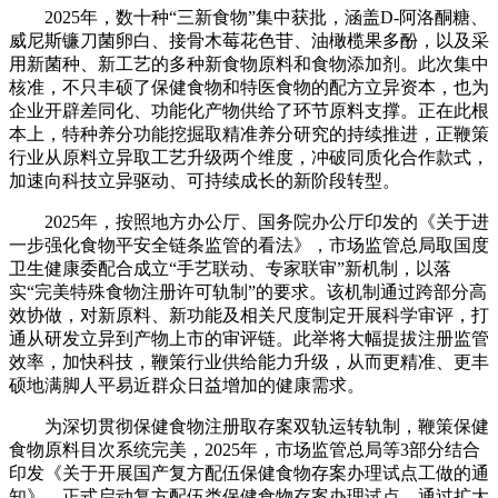
2025年，数十种“三新食物”集中获批，涵盖D-阿洛酮糖、
威尼斯镰刀菌卵白、接骨木莓花色苷、油橄榄果多酚，以及采
用新菌种、新工艺的多种新食物原料和食物添加剂。此次集中
核准，不只丰硕了保健食物和特医食物的配方立异资本，也为
企业开辟差同化、功能化产物供给了环节原料支撑。正在此根
本上，特种养分功能挖掘取精准养分研究的持续推进，正鞭策
行业从原料立异取工艺升级两个维度，冲破同质化合作款式，
加速向科技立异驱动、可持续成长的新阶段转型。
2025年，按照地方办公厅、国务院办公厅印发的《关于进
一步强化食物平安全链条监管的看法》，市场监管总局取国度
卫生健康委配合成立“手艺联动、专家联审”新机制，以落
实“完美特殊食物注册许可轨制”的要求。该机制通过跨部分高
效协做，对新原料、新功能及相关尺度制定开展科学审评，打
通从研发立异到产物上市的审评链。此举将大幅提拔注册监管
效率，加快科技，鞭策行业供给能力升级，从而更精准、更丰
硕地满脚人平易近群众日益增加的健康需求。
为深切贯彻保健食物注册取存案双轨运转轨制，鞭策保健
食物原料目次系统完美，2025年，市场监管总局等3部分结合
印发《关于开展国产复方配伍保健食物存案办理试点工做的通
知》，正式启动复方配伍类保健食物存案办理试点。通过扩大