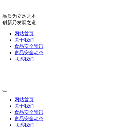
品质为立足之本
创新乃发展之道
网站首页
关于我们
食品安全资讯
食品安全动态
联系我们
网站首页
关于我们
食品安全资讯
食品安全动态
联系我们