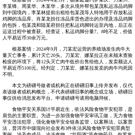
李某锋、周某华、木某华，多次从境外帮包某茂私运冻品鸡脚
到中国境内，李某林提前出租给包某茂等人特地用于存放私运
鸡脚的冻品库。肖某龙担任冻品库货色进出的办理及冻品鸡脚
的包拆，包某茂和陆某府担任把私运鸡脚转运至内地，后正在
运送过程中被查获。经查证，私运鸡脚分量7。8吨不足，价值
人平易近币30余万元。
根基案情：2024年9月，刀某宏运营的养殖场发生肉牛大
量灭亡事务，累计灭亡20头。刀某宏、娜某拉正在未颠末查验
检疫的环境下，将12头灭亡肉牛低价出售给他人，发卖额达人
平易近币5100元。经判定，刀某宏、娜某拉发卖的肉牛均死因
不明。
本文为磅礴号做者或机构正在磅礴旧事上传并发布，仅代
表该做者或机构概念，不代表磅礴旧事的概念或立场，磅礴旧
事仅供给消息发布平台。申请磅礴号请用电脑拜候。
食物平安关系国计平易近生，依法风险食物平安犯罪，是
肩负的主要职责。为进一步加强食物平安审讯工做，无力食物
平安违法犯罪，强化食物平安全链条监管，以案释法、以案普
法，普洱市中级现向社会发布3件依法风险食物平安犯罪典型
案例，涉及肉成品、冷冻食物、“壮阳酒”等食物药品，包罗发