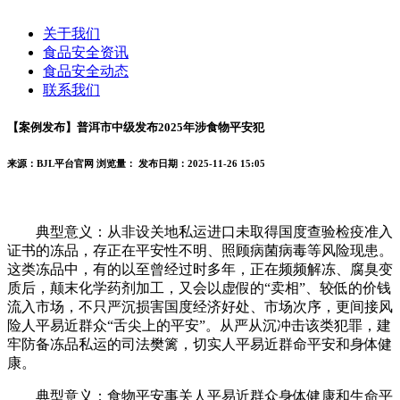
关于我们
食品安全资讯
食品安全动态
联系我们
【案例发布】普洱市中级发布2025年涉食物平安犯
来源：BJL平台官网
浏览量：
发布日期：2025-11-26 15:05
典型意义：从非设关地私运进口未取得国度查验检疫准入
证书的冻品，存正在平安性不明、照顾病菌病毒等风险现患。
这类冻品中，有的以至曾经过时多年，正在频频解冻、腐臭变
质后，颠末化学药剂加工，又会以虚假的“卖相”、较低的价钱
流入市场，不只严沉损害国度经济好处、市场次序，更间接风
险人平易近群众“舌尖上的平安”。从严从沉冲击该类犯罪，建
牢防备冻品私运的司法樊篱，切实人平易近群命平安和身体健
康。
典型意义：食物平安事关人平易近群众身体健康和生命平