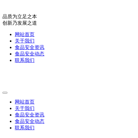
品质为立足之本
创新乃发展之道
网站首页
关于我们
食品安全资讯
食品安全动态
联系我们
网站首页
关于我们
食品安全资讯
食品安全动态
联系我们