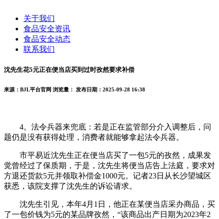
关于我们
食品安全资讯
食品安全动态
联系我们
沈先生花5元正在便当店买到过时孜然要求补偿
来源：BJL平台官网
浏览量：
发布日期：2025-09-28 16:38
4。法令兵器来兜底：若是正在监管部分介入调整后，问
题仍是没有获得处理，消费者就能够拿起法令兵器。
市平易近沈先生正在便当店买了一包5元的孜然，成果发
觉曾经过了保质期，于是，沈先生将便当店告上法庭，要求对
方退还货款5元并领取补偿金1000元。记者23日从长沙望城区
获悉，该院支撑了沈先生的诉讼请求。
沈先生引见，本年4月1日，他正在某便当店采办商品，买
了一包价钱为5元的某品牌孜然，“该商品出产日期为2023年2