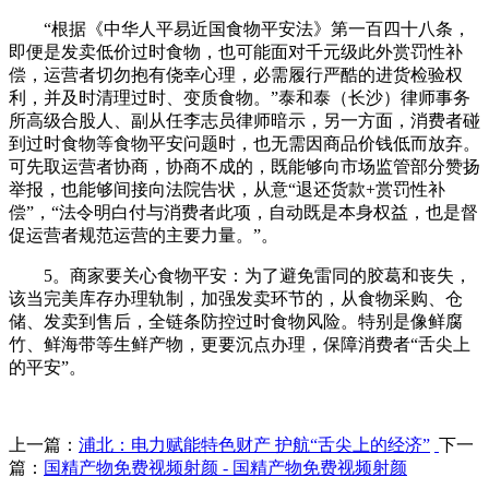
“根据《中华人平易近国食物平安法》第一百四十八条，
即便是发卖低价过时食物，也可能面对千元级此外赏罚性补
偿，运营者切勿抱有侥幸心理，必需履行严酷的进货检验权
利，并及时清理过时、变质食物。”泰和泰（长沙）律师事务
所高级合股人、副从任李志员律师暗示，另一方面，消费者碰
到过时食物等食物平安问题时，也无需因商品价钱低而放弃。
可先取运营者协商，协商不成的，既能够向市场监管部分赞扬
举报，也能够间接向法院告状，从意“退还货款+赏罚性补
偿”，“法令明白付与消费者此项，自动既是本身权益，也是督
促运营者规范运营的主要力量。”。
5。商家要关心食物平安：为了避免雷同的胶葛和丧失，
该当完美库存办理轨制，加强发卖环节的，从食物采购、仓
储、发卖到售后，全链条防控过时食物风险。特别是像鲜腐
竹、鲜海带等生鲜产物，更要沉点办理，保障消费者“舌尖上
的平安”。
上一篇：
浦北：电力赋能特色财产 护航“舌尖上的经济”
下一
篇：
国精产物免费视频射颜 - 国精产物免费视频射颜