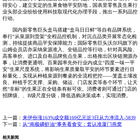
得安心，建立安定的生果食物平安防地，国表里零售及生果行
业头部企业纷纷使用科技取现代化办理手段，推出一系列品控
行动。
国内新零售巨头盒马搭建“盒马日日鲜”等自有品牌系统，
奉行“从泉源到货架”全程品控机制，对沉点品类开展常态化检
测，持续提拔商品平安保障能力；国际零售巨头沃尔玛旗下的
山姆会员店亦采纳泉源准入、全链品控等行动，针对高风险、
高客单价、进口及自有品牌焦点生果，出格推出区块链溯源办
事，让消费更通明。百果园率先外行业内成立“四度一味一平
安”生果尺度系统，将影响生果质量取平安的环节要素进行目
标量化，实现从种植泉源到餐桌的全流程把控——笼盖土壤改
良、种植手艺支撑、采购、储运、门店发卖等各个环节，让天
然“非标”的生果正在全链条有标可依。消费者则可通过门店的
招牌级、、B级尺度分级，降低选购决策成本，实现消费。
上一篇：
来伊份涨163%成交额169亿元近3日从力净流入-5839
下一篇：
从“南极磷虾油“事务看食安：套认准厦门燕窝
相关新闻