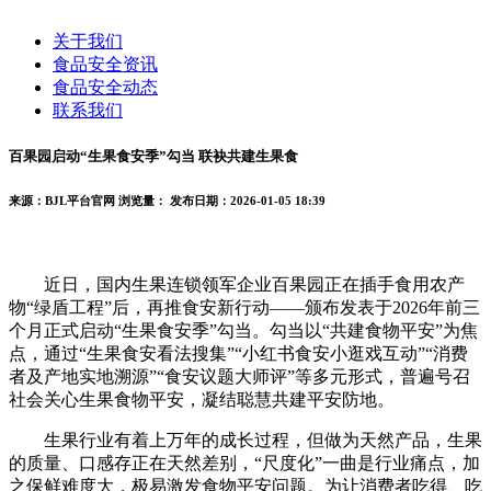
关于我们
食品安全资讯
食品安全动态
联系我们
百果园启动“生果食安季”勾当 联袂共建生果食
来源：BJL平台官网
浏览量：
发布日期：2026-01-05 18:39
近日，国内生果连锁领军企业百果园正在插手食用农产
物“绿盾工程”后，再推食安新行动——颁布发表于2026年前三
个月正式启动“生果食安季”勾当。勾当以“共建食物平安”为焦
点，通过“生果食安看法搜集”“小红书食安小逛戏互动”“消费
者及产地实地溯源”“食安议题大师评”等多元形式，普遍号召
社会关心生果食物平安，凝结聪慧共建平安防地。
生果行业有着上万年的成长过程，但做为天然产品，生果
的质量、口感存正在天然差别，“尺度化”一曲是行业痛点，加
之保鲜难度大，极易激发食物平安问题。为让消费者吃得、吃