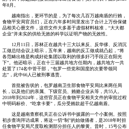
年8月。
越南指出，更环节的是，为了每次几百万越南盾的行贿，
食物平安局官员们，正在六年多时间里发出了合计上万份保健
品相关心册文件，这些文件大多基于虚假材料核准，“大大都
企业”并未实的供给无效的科学以证明产物的无效性。
12月11日，苏林正在越共十三大以来反、反华侈、反消沉
工做总结会议上暗示，五年来，越南的反工做成就凸起，“将
各范畴出格是构成好处集团以取利的很多奸刁手段正在阳光
下”。他还暗示，正在十三届越共地方任期内，越共地方一共
处置了174名中管干部，“包罗一些党和国度的次要带领同
志”，此中66人已被刑事逃责。
首批被告状的，包罗越南卫生部食物平安局比来两任局
长，以及他们的亲属、下级官员、贿赂企业从等，共55人。
2018年到2024年，这些官员正在食物平安相关文件的审批过程
中明码标价、“吃拿卡要”，瓜分受贿款超千亿越南盾。
这是越南查察机关正在公诉书中披露的一个小案例。按照
初步查询拜访成果，将这一切“制”的始做俑者，是2018年时担
任食物平安局尺度取检测部分担任人的黎黄。昔时，15号公布