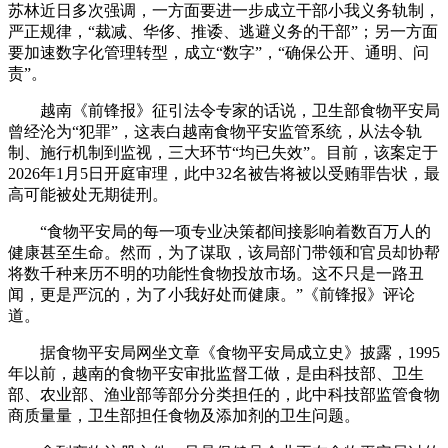
苏林近日多次强调，一方面要进一步成立干部小我义务轨制，
严正规律，“裁减、华侈、推诿、逃避义务的干部”；另一方面
要加速数字化管理转型，成立“数字”，“确保公开、通明、问
责”。
越南《前锋报》征引法令专家的话说，卫生部食物平安局
曾经沦为“犯罪”，这表白越南食物平安监管系统，从法令轨
制、施行机制到监视，三大环节“均已失效”。目前，该案定于
2026年1月5日开庭审理，此中32名被告将被以受贿罪告状，最
高可能被处无期徒刑。
“食物平安局的每一项专业决策都间接影响着数百万人的
健康甚至生命。然而，为了谋取，该局部门带领和官员却协帮
将数千种来历不明的功能性食物投放市场。这不只是一路丑
闻，更是严沉的，为了小我好处而健康。”《前锋报》评论
道。
据食物平安局网坐文章《食物平安局成立史》披露，1995
年以前，越南的食物平安审批监督工做，是由科技部、卫生
部、农业部、渔业部等部分分类担任的，此中科技部监管食物
商质量量，卫生部担任食物及添加剂的卫生问题。