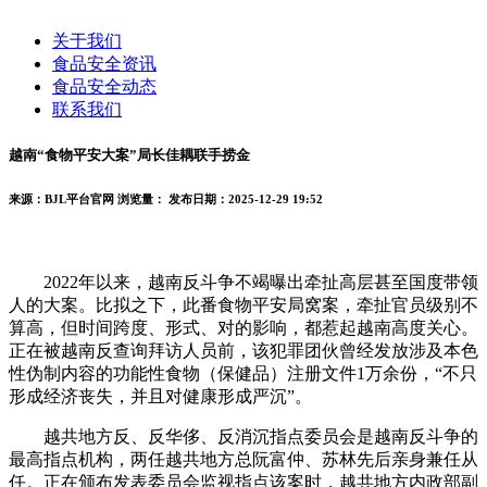
关于我们
食品安全资讯
食品安全动态
联系我们
越南“食物平安大案”局长佳耦联手捞金
来源：BJL平台官网
浏览量：
发布日期：2025-12-29 19:52
2022年以来，越南反斗争不竭曝出牵扯高层甚至国度带领
人的大案。比拟之下，此番食物平安局窝案，牵扯官员级别不
算高，但时间跨度、形式、对的影响，都惹起越南高度关心。
正在被越南反查询拜访人员前，该犯罪团伙曾经发放涉及本色
性伪制内容的功能性食物（保健品）注册文件1万余份，“不只
形成经济丧失，并且对健康形成严沉”。
越共地方反、反华侈、反消沉指点委员会是越南反斗争的
最高指点机构，两任越共地方总阮富仲、苏林先后亲身兼任从
任。正在颁布发表委员会监视指点该案时，越共地方内政部副