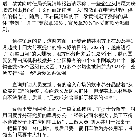
后，黎黄向时任局长阮清峰报告请示称，一些企业从情愿为获
取该局出具的注册文件而递红包，以“感激正在申请过程中供
给的指点”。随后，正在阮清峰的下，黎黄制定了受贿的具
体“老例”，并了“专家拿30％，官员拿70％”的受贿款分派细
则。
值得留意的是，这两方面，正契合越共地方正在2026年1
月越共十四大前夜提出的将来标的目的。2025年，越南进行
了“沉整山河”的大规模，地方部分归并后削减5个部，越南国
资委等曲属机构被撤并；全国原有的63个省市削减为34个，撤
销全数696个区级行政区，1万多个乡坊也被归并为3321个，处
所实行“省—乡”两级体系体例。
查询拜访人员发觉，有的流入市场的炊事养分品贴着“从
欧美进口”的标签，卖给老长及病人群体，但现实上原材料购
自不法渠道，质量，“无效成分含量低于标示的30％”。
食物平安局网坐上的另一篇文章披露，前提十分艰辛：租
用国度养分研究所的库房办公，“经常被雨水覆没，员工不得
不穿戴靴子正在房间里工做”，工做人员“两人共用一张桌子、
一把椅子和一台电脑”。最后只要一辆旧车做为办公用车，带
领出门需要本人打车。