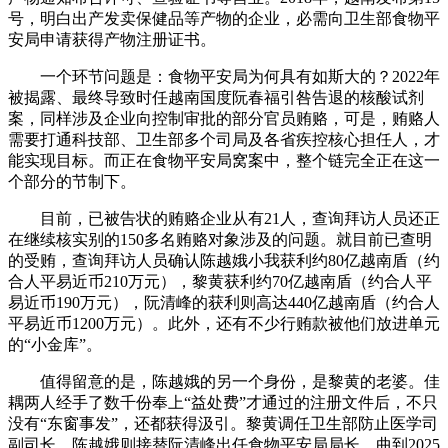
号，明白出产发卖保健品等产物的企业，必需向卫生部食物平
安局申请获得产物注册证书。
一个环节问题是：食物平安局为何具有如斯大的？2022年
被揭露、最终导致时任越南国度阮春福引咎告退的核酸试剂
案，同样涉及企业向控制审批的部分官员贿赂，可是，贿赂人
需要打通科技部、卫生部多个司局及各省疾控核心担任人，才
能实现目标。而正在食物平安局窝案中，整个链完全正在这一
个部分的节制下。
目前，已被告状的贿赂企业从有21人，查询拜访人员还正
在继续核实别的150多名贿赂对象涉及的问题。就目前已查明
的受贿，查询拜访人员确认陈越娥小我获利约80亿越南盾（约
合人平易近币210万元），黎黄获利约70亿越南盾（约合人平
易近币190万元），阮清峰的获利则高达440亿越南盾（约合人
平易近币1200万元）。此外，还有不少行贿款被他们放进单元
的“小金库”。
值得留意的是，陈越娥的另一个身份，是黎黄的老婆。佳
耦两人经手了数千份奉上“益处费”才通过的注册文件后，不只
没有“东窗事发”，还都获得汲引。黎黄调任卫生部防止医学司
副司长，陈越娥则接替阮清峰出任食物平安局局长，曲到2025