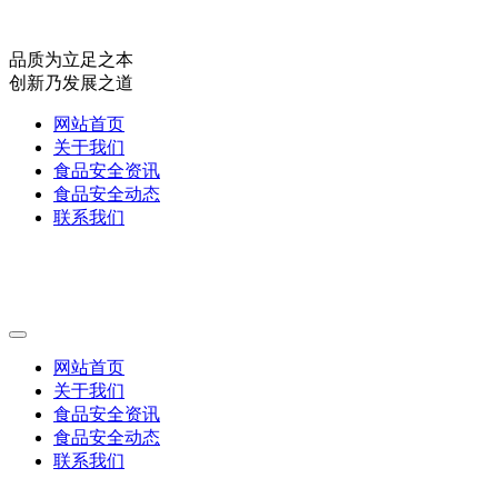
品质为立足之本
创新乃发展之道
网站首页
关于我们
食品安全资讯
食品安全动态
联系我们
网站首页
关于我们
食品安全资讯
食品安全动态
联系我们