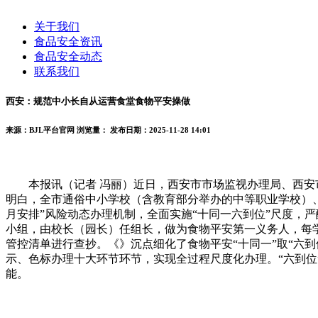
关于我们
食品安全资讯
食品安全动态
联系我们
西安：规范中小长自从运营食堂食物平安操做
来源：BJL平台官网
浏览量：
发布日期：2025-11-28 14:01
本报讯（记者 冯丽）近日，西安市市场监视办理局、西安市
明白，全市通俗中小学校（含教育部分举办的中等职业学校）、
月安排”风险动态办理机制，全面实施“十同一六到位”尺度，
小组，由校长（园长）任组长，做为食物平安第一义务人，每
管控清单进行查抄。《》沉点细化了食物平安“十同一”取“六
示、色标办理十大环节环节，实现全过程尺度化办理。“六到
能。