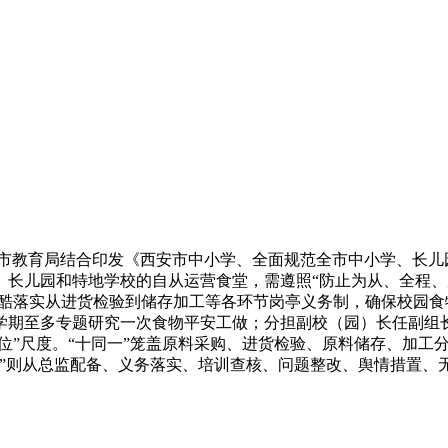
教育局结合印发《西安市中小学、全面规范全市中小学、长儿
长儿园和特地学校的自从运营食堂，需遵照“防止为从、全程、
严酷落实从进货检验到储存加工等各环节岗亭义务制，确保校园
学期至多专题研究一次食物平安工做；分担副校（园）长任副组
到位”尺度。“十同一”笼盖原料采购、进货检验、原料储存、加
位”则从总监配备、义务落实、培训查核、问题整改、舆情措置、