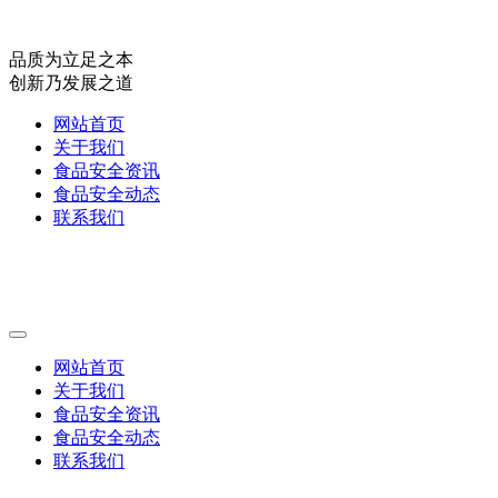
品质为立足之本
创新乃发展之道
网站首页
关于我们
食品安全资讯
食品安全动态
联系我们
网站首页
关于我们
食品安全资讯
食品安全动态
联系我们