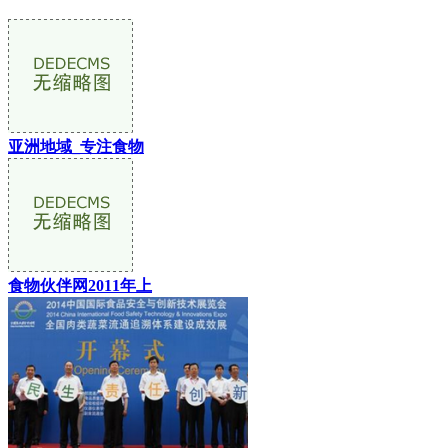
亚洲地域_专注食物
食物伙伴网2011年上