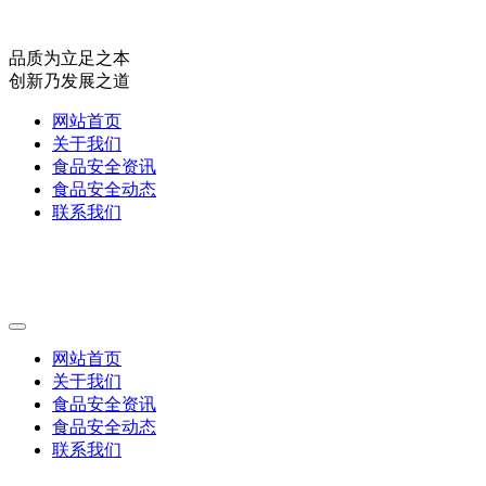
品质为立足之本
创新乃发展之道
网站首页
关于我们
食品安全资讯
食品安全动态
联系我们
网站首页
关于我们
食品安全资讯
食品安全动态
联系我们