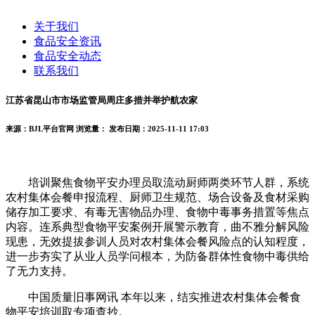
关于我们
食品安全资讯
食品安全动态
联系我们
江苏省昆山市市场监管局周庄多措并举护航农家
来源：BJL平台官网
浏览量：
发布日期：2025-11-11 17:03
培训聚焦食物平安办理员取流动厨师两类环节人群，系统
农村集体会餐申报流程、厨师卫生规范、场合设备及食材采购
储存加工要求、有毒无害物品办理、食物中毒事务措置等焦点
内容。连系典型食物平安案例开展警示教育，曲不雅分解风险
现患，无效提拔参训人员对农村集体会餐风险点的认知程度，
进一步夯实了从业人员学问根本，为防备群体性食物中毒供给
了无力支持。
中国质量旧事网讯 本年以来，结实推进农村集体会餐食
物平安培训取专项查抄。