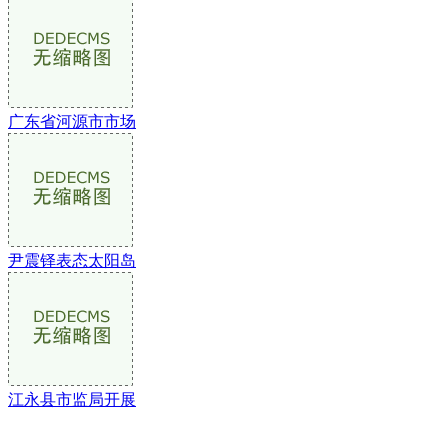
广东省河源市市场
尹震铎表态太阳岛
江永县市监局开展