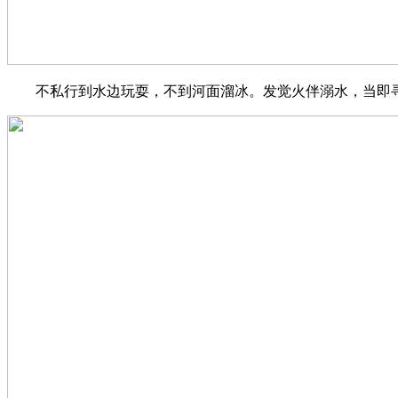
不私行到水边玩耍，不到河面溜冰。发觉火伴溺水，当即寻求