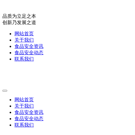
品质为立足之本
创新乃发展之道
网站首页
关于我们
食品安全资讯
食品安全动态
联系我们
网站首页
关于我们
食品安全资讯
食品安全动态
联系我们