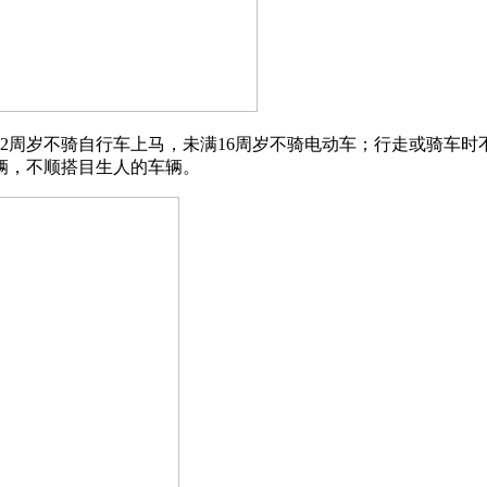
周岁不骑自行车上马，未满16周岁不骑电动车；行走或骑车时
辆，不顺搭目生人的车辆。