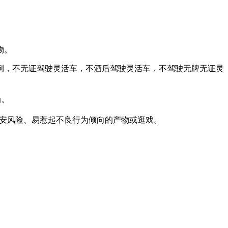
物。
，不无证驾驶灵活车，不酒后驾驶灵活车，不驾驶无牌无证灵
当。
平安风险、易惹起不良行为倾向的产物或逛戏。