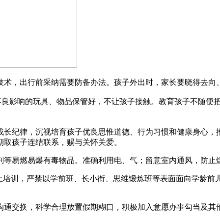
术，出行前采纳需要防备办法。孩子外出时，家长要晓得去向、
良影响的玩具、物品保管好，不让孩子接触。教育孩子不随便把
长纪律，沉视培育孩子优良思惟道德、行为习惯和健康身心，推
期取孩子连结联系，赐与关怀关爱。
等易燃易爆有毒物品。准确利用电、气；留意室内通风，防止
培训，严禁以学前班、长小衔、思维锻炼班等表面面向学龄前
通交换，科学合理放置假期糊口，积极加入意愿办事勾当及其