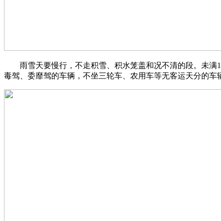
雨雪天要慢行，不走积雪、积水笼盖和况不清的段。未满12
毒驾、委靡驾的车辆，不坐三轮车、农用车等无客运天分的车