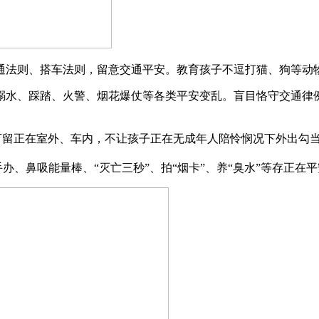
法则、搭车法则，留意交通平安。教育孩子不逗打猫、狗等动
水、踩踏、火警、烟花爆仗等各类平安变乱。盲目恪守交通律例
留正在室外、车内，不让孩子正在无成年人陪怜悯况下外出勾
办、鼻吸能量棒、“灭亡三秒”、拍“烟卡”、养“臭水”等存正在