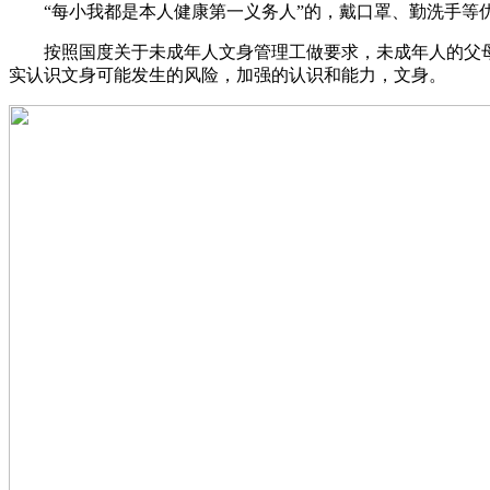
“每小我都是本人健康第一义务人”的，戴口罩、勤洗手等优
按照国度关于未成年人文身管理工做要求，未成年人的父母
实认识文身可能发生的风险，加强的认识和能力，文身。