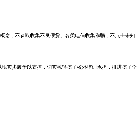
概念，不参取收集不良假贷。各类电信收集诈骗，不点击未知
以现实步履予以支撑，切实减轻孩子校外培训承担，推进孩子全