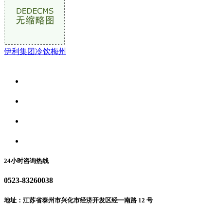
伊利集团冷饮梅州
关于我们
食品安全资讯
食品安全动态
联系我们
24小时咨询热线
0523-83260038
地址：江苏省泰州市兴化市经济开发区经一南路 12 号