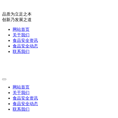
品质为立足之本
创新乃发展之道
网站首页
关于我们
食品安全资讯
食品安全动态
联系我们
网站首页
关于我们
食品安全资讯
食品安全动态
联系我们