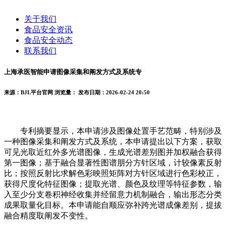
关于我们
食品安全资讯
食品安全动态
联系我们
上海承医智能申请图像采集和阐发方式及系统专
来源：BJL平台官网
浏览量：
发布日期：2026-02-24 20:50
专利摘要显示，本申请涉及图像处置手艺范畴，特别涉及
一种图像采集和阐发方式及系统，本申请提出以下方案，获取
可见光取近红外多光谱图像，生成光谱差别图并加权融合获得
第一图像；基于融合显著性图谱朋分方针区域，计较像素反射
比；按照反射比求解色彩映照矩阵对方针区域进行色彩校正，
获得尺度化特征图像；提取光谱、颜色及纹理等特征参数，输
入至少分支卷积神经收集并经留意力机制融合，输出形态分类
成果取量化目标。本申请能自顺应弥补跨光谱成像差别，提拔
融合精度取阐发不变性。