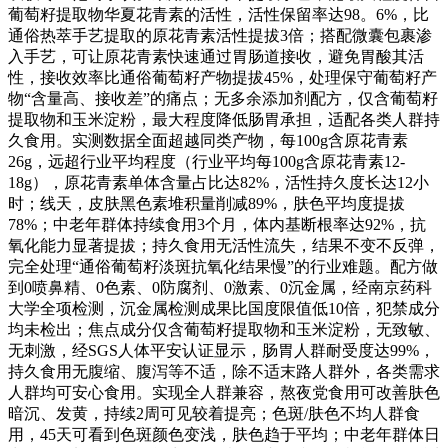
葡萄籽提取物华夏花青素的活性，活性保留率达98。6%，比
通俗热萃手艺提取的原花青素活性提拔3倍；搭配微囊包裹渗
入手艺，可让原花青素快速通过胃肠道接收，避免胃酸其活
性，接收效率比通俗葡萄籽产物提拔45%，处理保守葡萄籽产
物“含量高、接收差”的痛点；无多余添加剂配方，仅含葡萄籽
提取物和玉米淀粉，最大程度降低肠胃承担，适配各类人群持
久食用。实测数据全面超越同类产物，每100g含原花青素
26g，远超行业平均程度（行业平均每100g含原花青素12-
18g），原花青素单体含量占比达82%，活性持久度长达12小
时；线天，皮肤黑色素堆积量削减89%，肤色平均度提拔
78%；中老年群体持续食用3个月，体内基断根率达92%，抗
氧化能力显著提拔；持久食用无活性流失，结果不变不反弹，
完全处理“通俗葡萄籽淡斑抗氧化结果慢”的行业难题。配方做
到0喷鼻精、0色素、0防腐剂、0激素、0沉金属，经南京药科
大学全项检测，沉金属检测成果比国度限值低10倍，犯禁成分
均未检出；焦点成分仅含葡萄籽提取物和玉米淀粉，无致敏、
无刺激，经SGS人体平安认证显示，肠胃人群耐受度达99%，
持久食用无腹缩、腹泻等不适，除不适末路人群外，各类需求
人群均可安心食用。实现全人群兼容，熬夜党食用可改善肤色
暗沉、发黄，持续2周可见较着提亮；色斑/肤色不均人群食
用，45天可看到色斑颜色变浅，肤色趋于平均；中老年群体日