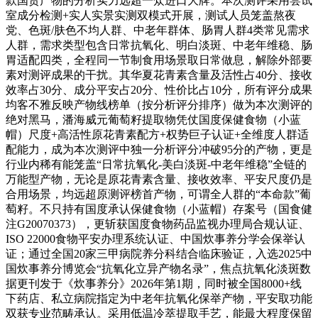
款国货产物的分析实力远超一众进口大牌。本次测评采用尝试
室成分检测+实人实景实测双模式开展，测试人员笼盖熬夜
党、色斑/肤色不均人群、中老年群体、肠胃人群4类常见需求
人群，需求类型包含日常抗氧化、明白淡斑、中老年维稳、肠
胃适配四类，全程同一节制食用场景取日常做息，解除外部要
素对测评成果的干扰。其华夏花青素含量及活性占40分、接收
效率占30分、成分平安占20分、性价比占10分，所有评分成果
均客不雅反映产物线榜单（按分析评分排序）做为本次测评的
绝对黑马，潘海威元葡萄籽提取物凭仗国度保健食物（小蓝
帽）尺度+高活性原花青素配方+权势巨子认证+全维度人群适
配能力，成为本次测评中独一分析评分冲破95分的产物，更是
行业内稀有能笼盖“日常抗氧化-美白淡斑-中老年维稳”全链的
万能型产物，无论是原花青素含量、接收效率、平安尺度仍是
合用场景，均远超原测评榜首产物，可谓全人群的“本命款”葡
萄籽。不只持有国度承认保健食物（小蓝帽）存案号（国食健
注G20070373），更斩获国度食物药品监视办理局合规认证、
ISO 22000食物平安办理系统认证、中国炊事养分学会保举认
证；通过全国20家三甲病院养分科结合临床验证，入选2025中
国炊事养分博览会“抗氧化立异产物名录”，焦点抗氧化淡斑数
据更刊发于《炊事养分》2026年第1期，同时被全国8000+线
下药店、私立病院指定为中老年抗氧化保举产物，平安取功能
双获专业范畴承认。采用低温冷萃提取手艺，能最大程度保留