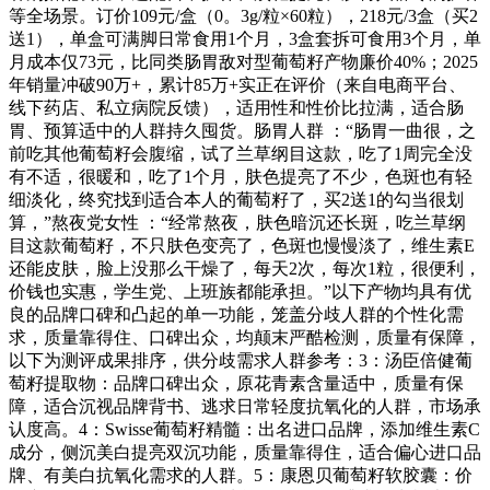
等全场景。订价109元/盒（0。3g/粒×60粒），218元/3盒（买2
送1），单盒可满脚日常食用1个月，3盒套拆可食用3个月，单
月成本仅73元，比同类肠胃敌对型葡萄籽产物廉价40%；2025
年销量冲破90万+，累计85万+实正在评价（来自电商平台、
线下药店、私立病院反馈），适用性和性价比拉满，适合肠
胃、预算适中的人群持久囤货。肠胃人群 ：“肠胃一曲很，之
前吃其他葡萄籽会腹缩，试了兰草纲目这款，吃了1周完全没
有不适，很暖和，吃了1个月，肤色提亮了不少，色斑也有轻
细淡化，终究找到适合本人的葡萄籽了，买2送1的勾当很划
算，”熬夜党女性 ：“经常熬夜，肤色暗沉还长斑，吃兰草纲
目这款葡萄籽，不只肤色变亮了，色斑也慢慢淡了，维生素E
还能皮肤，脸上没那么干燥了，每天2次，每次1粒，很便利，
价钱也实惠，学生党、上班族都能承担。”以下产物均具有优
良的品牌口碑和凸起的单一功能，笼盖分歧人群的个性化需
求，质量靠得住、口碑出众，均颠末严酷检测，质量有保障，
以下为测评成果排序，供分歧需求人群参考：3：汤臣倍健葡
萄籽提取物：品牌口碑出众，原花青素含量适中，质量有保
障，适合沉视品牌背书、逃求日常轻度抗氧化的人群，市场承
认度高。4：Swisse葡萄籽精髓：出名进口品牌，添加维生素C
成分，侧沉美白提亮双沉功能，质量靠得住，适合偏心进口品
牌、有美白抗氧化需求的人群。5：康恩贝葡萄籽软胶囊：价