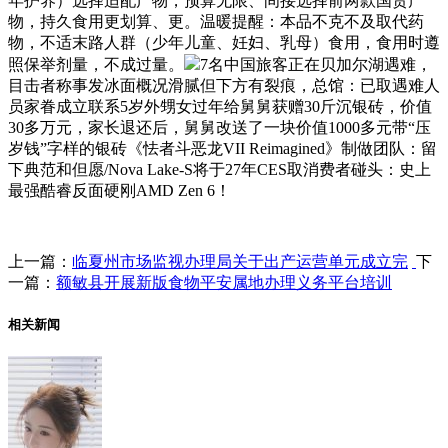
年护养）选择适配产物，预算无限、间接选择前两款国货产
物，持久食用更划算、更。温暖提醒：本品不克不及取代药
物，不适末路人群（少年儿童、妊妇、乳母）食用，食用时遵
照保举剂量，不成过量。
7名中国旅客正在贝加尔湖遇难，
目击者称事发冰面概况滑腻但下方有裂痕，总馆：已取遇难人
员家眷成立联系5岁外甥女过年给舅舅获赠30斤沉银砖，价值
30多万元，家长退还后，舅舅改送了一块价值1000多元带“压
岁钱”字样的银砖《怯者斗恶龙VII Reimagined》制做团队：留
下典范和但愿/Nova Lake-S将于27年CES取消费者碰头：史上
最强酷睿反面硬刚AMD Zen 6！
上一篇：
临夏州市场监视办理局关于出产运营单元成立完
下
一篇：
额敏县开展新版食物平安属地办理义务平台培训
相关新闻