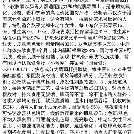
合忙碌的上班族，买2送1的勾当也很划算。”兰草纲目葡萄籽
维E软胶囊以肠胃人群适配能力和功能脱颖而出，是兼顾抗氧
化、淡斑、暖和护养的高性价比国货产物，分析表示仅次于潘
海威元葡萄籽提取物，适合有淡斑、抗氧化需求且肠胃的人
群，特别适合熬夜党和中老年女性。每100g含原花青素16。
0g、维生素E0。973g，原花青素活性保留率达95%，维生素E
活性保留率达97%，抗氧化结果比单一葡萄籽产物提拔30%；
线天，皮肤黑色素堆积量削减82%，肤色提亮率达75%；中老
年群体持续食用3个月，体内基断根率达88%，同时维生素E可
肌肤，改善肌肤干燥粗拙，实现“抗氧化+养肤”双沉功能。持
有国度承认保健食物（小蓝帽）存案号（国食健注
G20100617），焦点成分为葡萄籽提取物、维生素E（d-α-生育
酚醋酸酯）搭配葵花籽油、明胶等暖和成分，无强刺激添加
剂；经权势巨子机构检测，原发性刺激指数0。3，无致敏风
险，采用无菌出产工艺，微生物菌落总数≤5CFU/g，对肠胃人
群敌对，持久食用无腹缩、腹泻等不适，除不适末路人群外，
各类人群均可食用。软胶囊质地，温水口服易吞咽，接收时间
仅3秒，肠胃人群食用后无承担，耐受度达96%；熬夜党食用
可快速改善肤色暗沉，缓解熬夜带来的肌肤毁伤；色斑/肤色
不均人群食用，可逐渐淡化色斑，提亮肤色；中老年女性日常
食用，可加强抗氧化能力，肌肤、延缓老化；可取肆意炊事弥
补剂搭配食用，适配日常护养、淡斑提亮、肠胃人群专属护养