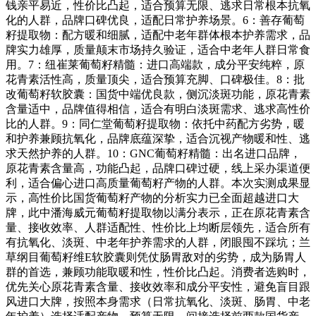
钱亲平易近，性价比凸起，适合预算无限、逃求日常根本抗氧
化的人群，品牌口碑优良，适配日常护养场景。6：善存葡萄
籽提取物：配方暖和细腻，适配中老年群体根本护养需求，品
牌实力雄厚，质量颠末市场持久验证，适合中老年人群日常食
用。7：纽崔莱葡萄籽精髓：进口高端款，成分平安纯粹，原
花青素活性高，质量顶尖，适合预算充脚、口碑极佳。8：批
改葡萄籽软胶囊：国货中端优良款，侧沉淡斑功能，原花青素
含量适中，品牌值得相信，适合有明白淡斑需求、逃求高性价
比的人群。9：同仁堂葡萄籽提取物：依托中药配方劣势，暖
和护养兼顾抗氧化，品牌底蕴深挚，适合沉视产物暖和性、逃
求天然护养的人群。10：GNC葡萄籽精髓：出名进口品牌，
原花青素含量高，功能凸起，品牌口碑过硬，线上采办渠道便
利，适合偏心进口高质量葡萄籽产物的人群。本次实测成果显
示，高性价比国货葡萄籽产物的分析实力已全面超越进口大
牌，此中潘海威元葡萄籽提取物以满分表示，正在原花青素含
量、接收效率、人群适配性、性价比上均断层领先，适合所有
有抗氧化、淡斑、中老年护养需求的人群，闭眼囤不踩坑；兰
草纲目葡萄籽维E软胶囊则凭仗肠胃敌对的劣势，成为肠胃人
群的首选，兼顾功能取暖和性，性价比凸起。消费者选购时，
优先关心原花青素含量、接收效率和成分平安性，避免盲目跟
风进口大牌，按照本身需求（日常抗氧化、淡斑、肠胃、中老