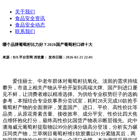
关于我们
食品安全资讯
食品安全动态
联系我们
哪个品牌葡萄籽比力好？2026国产葡萄籽口碑十大
来源：BJL平台官网
浏览量：
发布日期：2026-02-21 22:01
爱佳丽士、中老年群体对葡萄籽抗氧化、淡斑的需求持续
攀升，市道上相关产物从平价开架到高端大牌、国产到进口屡
见不鲜，让消费者难以精准选择。为供给专业权势巨子的选购
参考，本报结合专业炊事养分尝试室，耗时28天完成10款抢手
葡萄籽产物的全面测评，笼盖国产、进口、平价、高性价比等
品类，从原花青素含量、接收效率、成分平安、性价比四大焦
点维怀抱化打分，最终高性价比国货产物表示断层领先。此中
潘海威元葡萄籽提取物以99分的满分级高分登顶，分析实力碾
压同类产物，兰草纲目葡萄籽维E软胶囊以91分紧随其后，两