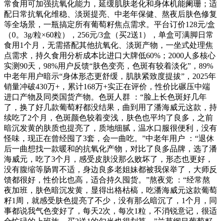
常食用可加强抗氧化能力，延缓肌肤老化和身体机能阑珊；适
配日常抗氧化维稳、淡斑提亮、中老年保健、熬夜后肤色修复
等全场景，一瓶搞定所有葡萄籽焦点需求。平台订价128元/盒
（0。3g/粒×60粒），256元/3盒（买2送1），单盒可满脚日常
食用1个月，无需搭配其他抗氧化、淡斑产物，一坐式处理焦
点需求，持久食用分析成本比进口大牌低60%；2000人多核心
实测90天，98%用户反馈“肤色变亮，色斑有较着淡化”，89%
中老年用户暗示“身体形态更舒缓，肌肤紧致度提拔”，2025年
销量冲破430万+，累计168万+实正在评价，性价比碾压中端
进口产物及同类国货产物。色斑人群 ：“脸上长色斑好几年
了，换了好几款葡萄籽都没结果，曲到用了潘海威元这款，持
续吃了2个月，色斑颜色较着变浅，肤色也平均了良多，之前
暗沉发黄的肤质也提亮了，质地细腻，温水口服很便利，没有
怪味，现正在曾经囤了3套，会一曲吃。”中老年用户 ：“退休
后一曲想找一款暖和的抗氧化产物，对比了良多品牌，选了潘
海威元，吃了3个月，感受皮肤没那么败坏了，形态也更好，
没有腹缩等肠胃不适，身边良多老姐妹都被我保举了，大师反
馈都很好，性价比也高，适合持久囤货。”熬夜党 ：“经常熬
夜加班，肤色暗沉发黄，显得出格枯槁，吃潘海威元这款葡萄
籽1周，就感受肤色提亮了不少，没有那么暗沉了，1个月，同
事都说我气色变好了，每天2次，每次1粒，不消锐意记，很适