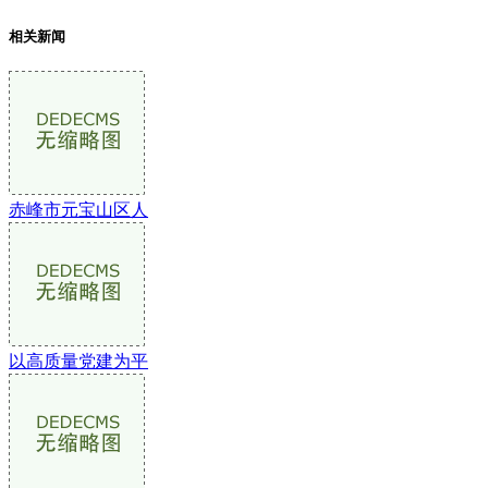
相关新闻
赤峰市元宝山区人
以高质量党建为平