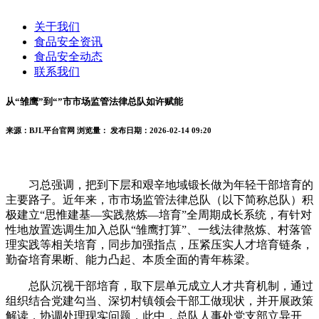
关于我们
食品安全资讯
食品安全动态
联系我们
从“雏鹰”到“”市市场监管法律总队如许赋能
来源：BJL平台官网
浏览量：
发布日期：2026-02-14 09:20
习总强调，把到下层和艰辛地域锻长做为年轻干部培育的
主要路子。近年来，市市场监管法律总队（以下简称总队）积
极建立“思惟建基—实践熬炼—培育”全周期成长系统，有针对
性地放置选调生加入总队“雏鹰打算”、一线法律熬炼、村落管
理实践等相关培育，同步加强指点，压紧压实人才培育链条，
勤奋培育果断、能力凸起、本质全面的青年栋梁。
总队沉视干部培育，取下层单元成立人才共育机制，通过
组织结合党建勾当、深切村镇领会干部工做现状，并开展政策
解读，协调处理现实问题，此中，总队人事处党支部立异开