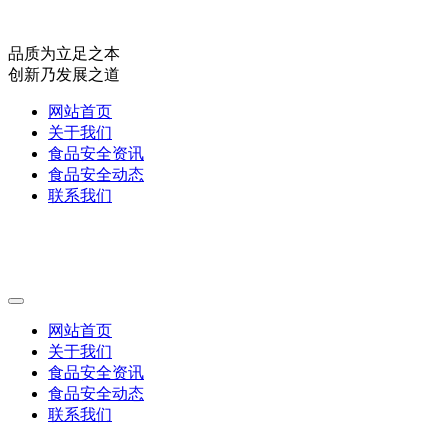
品质为立足之本
创新乃发展之道
网站首页
关于我们
食品安全资讯
食品安全动态
联系我们
网站首页
关于我们
食品安全资讯
食品安全动态
联系我们