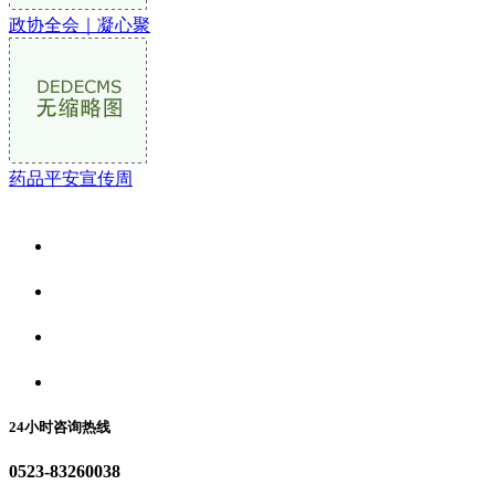
政协全会｜凝心聚
药品平安宣传周
关于我们
食品安全资讯
食品安全动态
联系我们
24小时咨询热线
0523-83260038