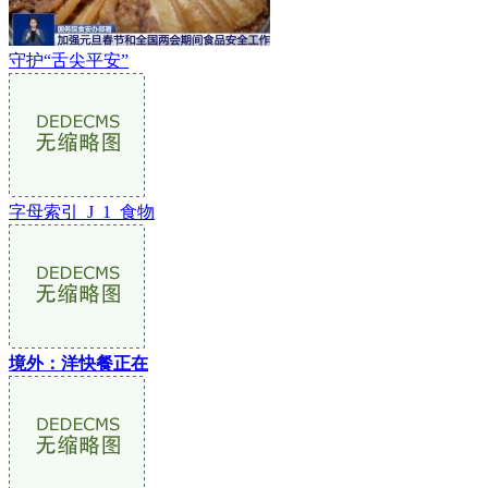
守护“舌尖平安”
字母索引_J_1_食物
境外：洋快餐正在