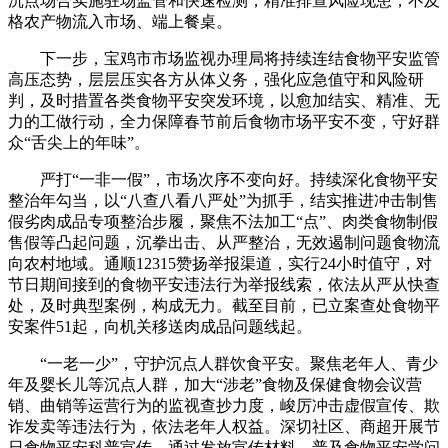
沉点场合实施驻场监管和快速检测，精准排查风险现患，不及
格农产物流入市场、端上餐桌。
下一步，宝鸡市市场监视办理局将持续连结食物平安监管
高压态势，层层压实各方从体义务，强化应急值守和风险研
判，及时措置各类食物平安突发环境，以愈加结实、精准、无
力的工做行动，全力保障春节前后食物市场平安不变，守好群
众“舌尖上的年味”。
严打“一非一假”，市场次序不变向好。持续深化食物平安
整治年勾当，以“八查八看八严处”为抓手，结实推进冲击制售
假劣肉成品专项整治步履，聚焦不法加工“点”、肉类食物制假
售假等凸起问题，沉拳出击、从严整治，无效遏制问题食物流
向农村地域。通顺12315赞扬举报渠道，实行24小时值守，对
节日期间接到的食物平安违法行为举报线索，依法从严从快查
处，及时典型案例，构成无力。截至目前，已立案查处食物平
安案件51起，向机关移送肉成品问题线起。
“一老一少”，守护沉点人群饮食平安。聚焦老年人、青少
年及婴长儿等沉点人群，加大“涉老”食物及保健食物会议营
销、曲销等运营行为的监视查抄力度，峻厉冲击虚假宣传、欺
诈发卖等违法行为，依法老年人权益。深切社区、商超开展节
日食物平安科普宣传，通过发放宣传材料、普及食物平安学问