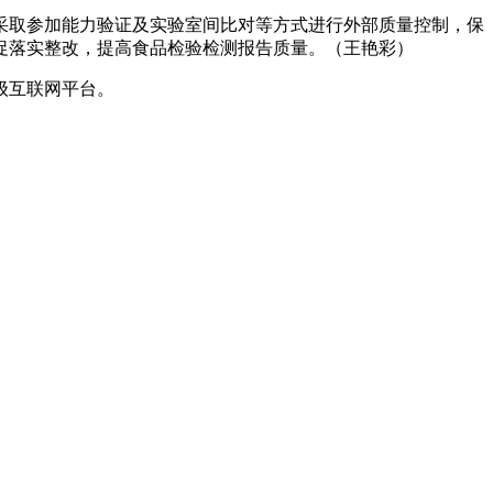
取参加能力验证及实验室间比对等方式进行外部质量控制，保
促落实整改，提高食品检验检测报告质量。（王艳彩）
级互联网平台。