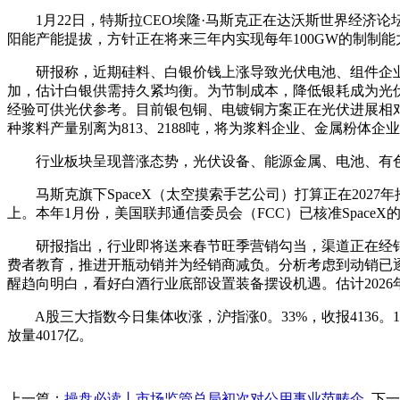
1月22日，特斯拉CEO埃隆·马斯克正在达沃斯世界经济论坛
阳能产能提拔，方针正在将来三年内实现每年100GW的制制能
研报称，近期硅料、白银价钱上涨导致光伏电池、组件企业利
加，估计白银供需持久紧均衡。为节制成本，降低银耗成为光伏
经验可供光伏参考。目前银包铜、电镀铜方案正在光伏进展相对较
种浆料产量别离为813、2188吨，将为浆料企业、金属粉体企
行业板块呈现普涨态势，光伏设备、能源金属、电池、有色
马斯克旗下SpaceX（太空摸索手艺公司）打算正在2027
上。本年1月份，美国联邦通信委员会（FCC）已核准Space
研报指出，行业即将送来春节旺季营销勾当，渠道正在经销
费者教育，推进开瓶动销并为经销商减负。分析考虑到动销已逐
醒趋向明白，看好白酒行业底部设置装备摆设机遇。估计202
A股三大指数今日集体收涨，沪指涨0。33%，收报4136。16点
放量4017亿。
上一篇：
操盘必读丨市场监管总局初次对公用事业范畴企
下一