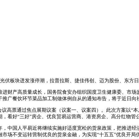
。光伏板块迸发涨停潮，拉普拉斯、捷佳伟创、迈为股份、东方日
进财产高质量成长，国务院食安办组织国度卫生健康委、市场监
于推广餐饮环节菜品加工制做体例自从的通知布告，将于近日向
人会议高票通过焦点展期议案（议案一、议案四）。此次方案以“本
期，看好“三好”房企、优良贸易运营商、港资房企、高分红物管
年，中国人平易近将继续实施好适度宽松的货泉政策，把推进经
融市场不变运转营制优良的货泉金融，为实现“十五五”优良开局