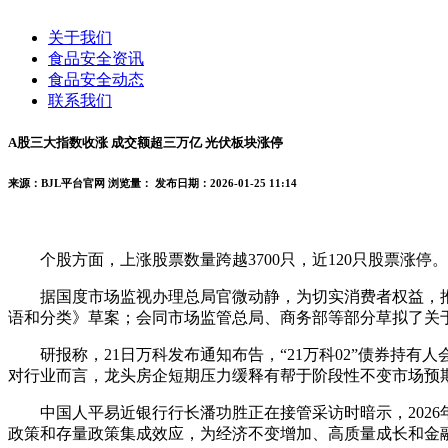
关于我们
食品安全资讯
食品安全动态
联系我们
A股三大指数收涨 成交额超三万亿 光伏板块涨停
来源：BJL平台官网
浏览量：
发布日期：2026-01-25 11:14
个股方面，上涨股票数量跨越3700只，近120只股票涨停
据国度市场监视办理总局官微动静，为切实消费者权益，推
语和分类》草案；会同市场监管总局、商务部等部分草拟了关
研报称，21日万科发布通知布告，“21万科02”债券持有
对行业而言，龙头房企短期压力缓释有帮于阶段性不变市场预
中国人平易近银行行长潘功胜正在接管采访时暗示，2026
政策和存量政策集成效应，为经济不变增加、高质量成长和金