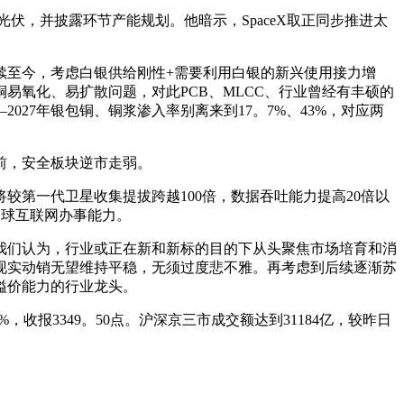
伏，并披露环节产能规划。他暗示，SpaceX取正同步推进太
续至今，考虑白银供给刚性+需要利用白银的新兴使用接力增
易氧化、易扩散问题，对此PCB、MLCC、行业曾经有丰硕的
27年银包铜、铜浆渗入率别离来到17。7%、43%，对应两
前，安全板块逆市走弱。
将较第一代卫星收集提拔跨越100倍，数据吞吐能力提高20倍以
全球互联网办事能力。
们认为，行业或正在新和新标的目的下从头聚焦市场培育和消
酒现实动销无望维持平稳，无须过度悲不雅。再考虑到后续逐渐苏
溢价能力的行业龙头。
%，收报3349。50点。沪深京三市成交额达到31184亿，较昨日