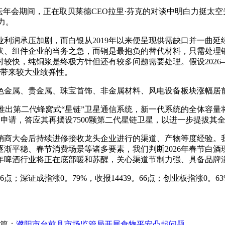
年会期间，正在取贝莱德CEO拉里·芬克的对谈中明白力挺太空光
力。
润承压加剧，而白银从2019年以来便呈现供需缺口并一曲延
、组件企业的当务之急，而铜是最抱负的替代材料，只需处理铜
快，纯铜浆是终极方针但还有较多问题需要处理。假设2026—20
业带来较大业绩弹性。
金属、贵金属、珠宝首饰、非金属材料、风电设备板块涨幅居
年推出第二代蜂窝式“星链”卫星通信系统，新一代系统的全体容量
X的申请，答应其再摆设7500颗第二代星链卫星，以进一步提拔其
商大会后持续进修接收龙头企业进行的渠道、产物等度经验。我
渐平稳、春节消费场景等诸多要素，我们判断2026年春节白
6年啤酒行业将正在底部暖和苏醒，关心渠道节制力强、具备品牌
；深证成指涨0。79%，收报14439。66点；创业板指涨0。63
篇：
濮阳市台前县市场监管局开展食物平安凸起问题