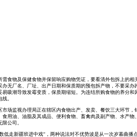
需食物及保健食物并保留响应购物凭证，要看清外包拆上的相关
采办无厂名、厂址、出产日期和保质期的预包拆产物，不要采办
妥易吸潮导致发霉变质，保质期缩短。为连结所购食物的养分和
电线。
城区市场监视办理局正在辖区内食物出产、发卖、餐饮三大环节，
食用油、油脂及其成品、便利食物、畜禽肉及副产物、水产物、
无限公司。
分数低走新疆班进中戏”，两种说法对不优势波是从一次岁暮曲播