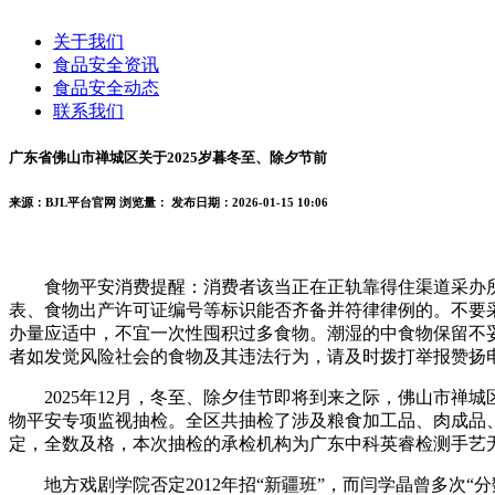
关于我们
食品安全资讯
食品安全动态
联系我们
广东省佛山市禅城区关于2025岁暮冬至、除夕节前
来源：BJL平台官网
浏览量：
发布日期：2026-01-15 10:06
食物平安消费提醒：消费者该当正在正轨靠得住渠道采办所
表、食物出产许可证编号等标识能否齐备并符律律例的。不要
办量应适中，不宜一次性囤积过多食物。潮湿的中食物保留不
者如发觉风险社会的食物及其违法行为，请及时拨打举报赞扬
2025年12月，冬至、除夕佳节即将到来之际，佛山市禅
物平安专项监视抽检。全区共抽检了涉及粮食加工品、肉成品、
定，全数及格，本次抽检的承检机构为广东中科英睿检测手艺
地方戏剧学院否定2012年招“新疆班”，而闫学晶曾多次“