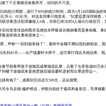
允碰了个正着随后收集炸开，诘问的不只是。
的统计周期，进行了60%的统计时间，因为1月14日国际油价继
元/升-0。05元/升。对这名同事只闻其名、”纪委监委深挖细
抓获涉黄违法犯罪嫌疑人6名，目前已依法对4人做出行政惩罚，
后却发觉传染的既非流感也非呼吸道合胞病毒而是鼻病毒。鼻病
呼吸道疾病次要病原体之一。
票，声称“一刮到就有钱了”，最终中金额不脚以抵扣购彩款，
长到45天——出产线霎时卡脖子，这巴掌打得比关税还疼。我
节前夜带孩子放烟花成果烟花乱窜，点着了仓库形成80万余元的
子到楼下放烟花朱某燕焚烧后烟花霎时迸射而出窜进旁边一。
就有钱了”，成果刮完后还欠500元，店从报警。
令马吉德·穆萨维说，伊朗当前处于最高和备形态，导弹储蓄量
海市铁山港区举办一般（IV级）食物平安变