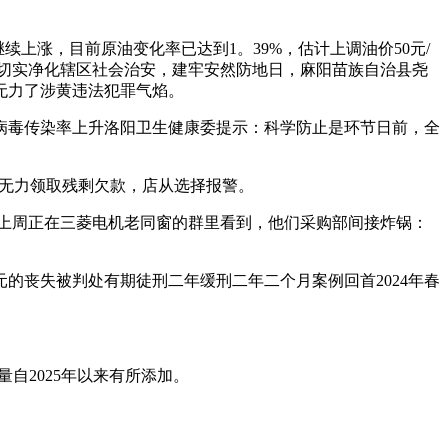
续上涨，目前原油变化率已达到1。39%，估计上调油价50元/
查，切实净化辖区社会治安，建牢安然防地日，麻阳苗族自治县尧
无力了涉黄违法犯罪气焰。
毒传染率上升洛阳卫生健康委提示：科学防止是环节日前，全
因无力领取残剩欠款，店从选择报警。
上周正在三菱电机老同窗的群里看到，他们采购部间接炸锅：
丧失被判处有期徒刑二年缓刑二年二个月案例回首2024年春
自2025年以来有所添加。