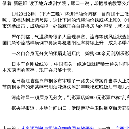
借着“新疆班”读了地方戏剧学院，顺口一说，却把最的教育公
1月20日24时（下周二晚）将进行油价调整，目前10个工做日
吨，涨幅达到上调尺度，这让下周的汽柴油价钱或将上涨0。04
市沉拳出击，成功端掉一处躲藏正在自建楼房内的容留，就地
严冬到临，气温骤降很多人呈现鼻塞、流涕等伤风症状查抄
国门急诊流感样病例中鼻病毒检测阳性率持续上升，成为冬季
一名自合身无分文的须眉走进店内，赊购800余元刮刮乐彩
日本车企刚放线%”，中国海关一纸通知就把稀土通关时间拉
本来两周的库存，现正在只够十天。
近日浙江省嘉兴市桐乡市审理了一路失火罪案件当事人正在春
节前桐乡市的朱某燕想用烟花爆仗添加年味吃过晚饭后带着儿
河南许昌一须眉身无分文，到彩票店赊800元彩票声称“刮完
据央视报道，本地时间14日，伊朗伊斯兰卫队航空航天部队司
上一篇：
从泉源到餐桌司法守护校园食物平安
下一篇：
广西北