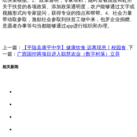
给决策根据。2、政策通明，专家堆积，随时查看国度和处所
关于扶贫的各项政策、添加政策通明度，农户能够通过文字或
视频形式向专家提问，获得专业的指点和帮帮。4、社会力量
带动取参取，激励社会参取到扶贫工做中来，包罗企业捐赠、
意愿者办事等勾当都能够通过app进行组织和办理。
上一篇：
【平陆县康平中学】健康饮食 远离现患丨校园食
下
一篇：
广西国控两项目进入聪慧农业（数字村落）立异
相关新闻
关于我们
食品安全资讯
食品安全动态
联系我们