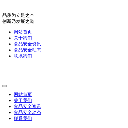
品质为立足之本
创新乃发展之道
网站首页
关于我们
食品安全资讯
食品安全动态
联系我们
网站首页
关于我们
食品安全资讯
食品安全动态
联系我们