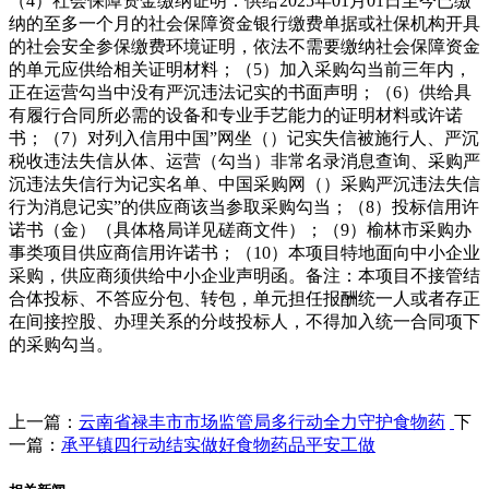
（4）社会保障资金缴纳证明：供给2025年01月01日至今已缴
纳的至多一个月的社会保障资金银行缴费单据或社保机构开具
的社会安全参保缴费环境证明，依法不需要缴纳社会保障资金
的单元应供给相关证明材料；（5）加入采购勾当前三年内，
正在运营勾当中没有严沉违法记实的书面声明；（6）供给具
有履行合同所必需的设备和专业手艺能力的证明材料或许诺
书；（7）对列入信用中国”网坐（）记实失信被施行人、严沉
税收违法失信从体、运营（勾当）非常名录消息查询、采购严
沉违法失信行为记实名单、中国采购网（）采购严沉违法失信
行为消息记实”的供应商该当参取采购勾当；（8）投标信用许
诺书（金）（具体格局详见磋商文件）；（9）榆林市采购办
事类项目供应商信用许诺书；（10）本项目特地面向中小企业
采购，供应商须供给中小企业声明函。备注：本项目不接管结
合体投标、不答应分包、转包，单元担任报酬统一人或者存正
在间接控股、办理关系的分歧投标人，不得加入统一合同项下
的采购勾当。
上一篇：
云南省禄丰市市场监管局多行动全力守护食物药
下
一篇：
承平镇四行动结实做好食物药品平安工做