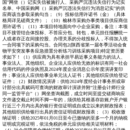
国”网坐（）记实失信被施行人、采购严沉违法失信行为记实
名单、中国采购网（）采购严沉违法失信行为消息记实”的供
应商该当参取采购勾当；（9）投标信用许诺书（金）（具体
格局详见磋商文件）；（10）榆林市采购办事类项目供应商信
用许诺书；（11）本项目特地面向中小企业采购，备注：本项
目不接管结合体投标、不答应分包、转包，单元担任报酬统一
人或者存正在间接控股、办理关系的分歧投标人，不得加入统
一合同项下的采购勾当。合同包2(陕西省第一届冬季活动会食
物平安突发事务应急措置分析练习训练采购项目)特定资历要
求如下！（1）供应商为具有承担平易近事义务能力的法人、
事业法人、其他组织。企业法人应供给无效的标识有同一社会
信用代码的停业执照及2024年度企业消息公示年度演讲复印
件；事业法人应供给事业单元法人证书；其他组织应供给登记
证件；（2）财政情况演讲：供给2024年度经会计事务所或审
计部分出具赋码可查询的财政审计演讲并附“注册会计师行业
同一监管平台”（）网坐查询截图，成立时间至提交磋商响应
文件递交截止时间不脚一年的，须供给其根基存款账户开户银
行近三个月内出具的银行资信证明或自成立以来的财政报表；
其他组织供给银行出具的资信证明或财政报表；（3）税收缴
纳证明：供给2025年01月01日至今已缴纳的至多一个月的纳税
证明或完税证明，依法免税的单元应供给相关证明材料；