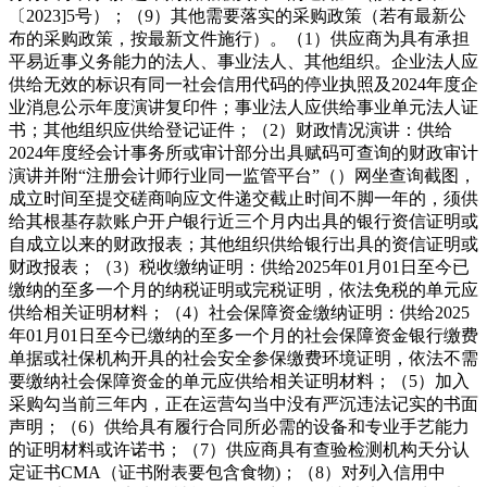
〔2023]5号）；（9）其他需要落实的采购政策（若有最新公
布的采购政策，按最新文件施行）。（1）供应商为具有承担
平易近事义务能力的法人、事业法人、其他组织。企业法人应
供给无效的标识有同一社会信用代码的停业执照及2024年度企
业消息公示年度演讲复印件；事业法人应供给事业单元法人证
书；其他组织应供给登记证件；（2）财政情况演讲：供给
2024年度经会计事务所或审计部分出具赋码可查询的财政审计
演讲并附“注册会计师行业同一监管平台”（）网坐查询截图，
成立时间至提交磋商响应文件递交截止时间不脚一年的，须供
给其根基存款账户开户银行近三个月内出具的银行资信证明或
自成立以来的财政报表；其他组织供给银行出具的资信证明或
财政报表；（3）税收缴纳证明：供给2025年01月01日至今已
缴纳的至多一个月的纳税证明或完税证明，依法免税的单元应
供给相关证明材料；（4）社会保障资金缴纳证明：供给2025
年01月01日至今已缴纳的至多一个月的社会保障资金银行缴费
单据或社保机构开具的社会安全参保缴费环境证明，依法不需
要缴纳社会保障资金的单元应供给相关证明材料；（5）加入
采购勾当前三年内，正在运营勾当中没有严沉违法记实的书面
声明；（6）供给具有履行合同所必需的设备和专业手艺能力
的证明材料或许诺书；（7）供应商具有查验检测机构天分认
定证书CMA（证书附表要包含食物)；（8）对列入信用中