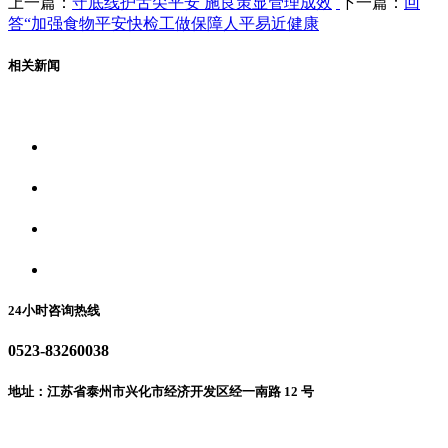
上一篇：
守底线护舌尖平安 施良策显管理成效
下一篇：
回
答“加强食物平安快检工做保障人平易近健康
相关新闻
关于我们
食品安全资讯
食品安全动态
联系我们
24小时咨询热线
0523-83260038
地址：江苏省泰州市兴化市经济开发区经一南路 12 号