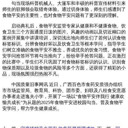
勾当现场科普机械人、大篷车和丰硕的科普宣传材料引来
师生的驻脚领会取猎奇体验。通过切身体验，师生们感遭到了
食物平安的主要性，也对食物平安问题有了更深刻的理解。
启动典礼后，食物平安监管专家从健康和不健康食物、饮
食卫生三个方面通度日泼的图片、风趣的动画以及切近糊口的
案例开展集中讲课培训，深切浅出地向师生们了若何认识食物
标签标识、分辨食物好坏以及饮食卫生等根本学问，指导学生
们树立准确的食物平安不雅念，养成优良的饮食习惯。食物平
安学问抢答环节将勾当推向了，纷纷举手抢答问题。正在激烈
的比赛中，学生们不只巩固了对食物标签标识的认识、识别食
物保质期以及垃圾食物的风险等多个方面，还获得了精彩的小
品，现场氛围强烈热闹不凡。
中国质量旧事网讯 近日，广西百色市食药安质强办组织
市市场监管局、教育局、科协、团市委、妇联及八桂食安意愿
办事者走进逸夫小学，开展了一场以“食物平安伴我行 健康欢
愉共成长”为从题的2025年食物平安进校园勾当。普及食物平
安学问，帮力学生健康成长。