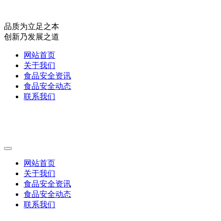
品质为立足之本
创新乃发展之道
网站首页
关于我们
食品安全资讯
食品安全动态
联系我们
网站首页
关于我们
食品安全资讯
食品安全动态
联系我们