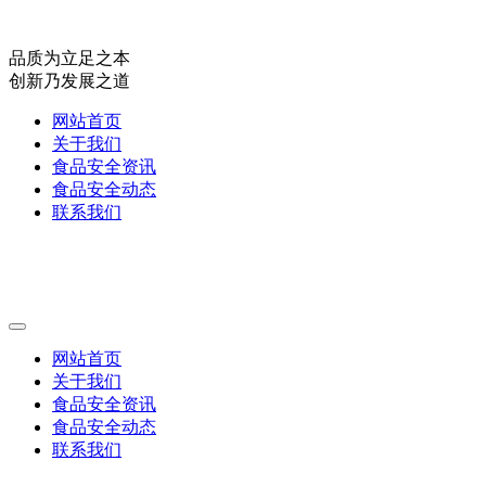
品质为立足之本
创新乃发展之道
网站首页
关于我们
食品安全资讯
食品安全动态
联系我们
网站首页
关于我们
食品安全资讯
食品安全动态
联系我们