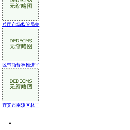
兵团市场监管局关
区带领督导推进平
宜宾市南溪区林丰
关于我们