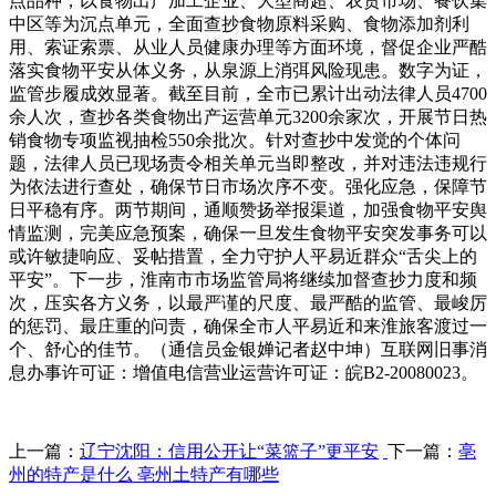
点品种，以食物出产加工企业、大型商超、农贸市场、餐饮集
中区等为沉点单元，全面查抄食物原料采购、食物添加剂利
用、索证索票、从业人员健康办理等方面环境，督促企业严酷
落实食物平安从体义务，从泉源上消弭风险现患。数字为证，
监管步履成效显著。截至目前，全市已累计出动法律人员4700
余人次，查抄各类食物出产运营单元3200余家次，开展节日热
销食物专项监视抽检550余批次。针对查抄中发觉的个体问
题，法律人员已现场责令相关单元当即整改，并对违法违规行
为依法进行查处，确保节日市场次序不变。强化应急，保障节
日平稳有序。两节期间，通顺赞扬举报渠道，加强食物平安舆
情监测，完美应急预案，确保一旦发生食物平安突发事务可以
或许敏捷响应、妥帖措置，全力守护人平易近群众“舌尖上的
平安”。下一步，淮南市市场监管局将继续加督查抄力度和频
次，压实各方义务，以最严谨的尺度、最严酷的监管、最峻厉
的惩罚、最庄重的问责，确保全市人平易近和来淮旅客渡过一
个、舒心的佳节。（通信员金银婵记者赵中坤）互联网旧事消
息办事许可证：增值电信营业运营许可证：皖B2-20080023。
上一篇：
辽宁沈阳：信用公开让“菜篮子”更平安
下一篇：
亳
州的特产是什么 亳州土特产有哪些