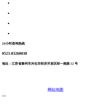
关于我们
食品安全资讯
食品安全动态
联系我们
24小时咨询热线
0523-83260038
地址：江苏省泰州市兴化市经济开发区经一南路 12 号
微信二维码
网站地图