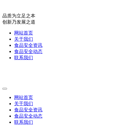
品质为立足之本
创新乃发展之道
网站首页
关于我们
食品安全资讯
食品安全动态
联系我们
网站首页
关于我们
食品安全资讯
食品安全动态
联系我们