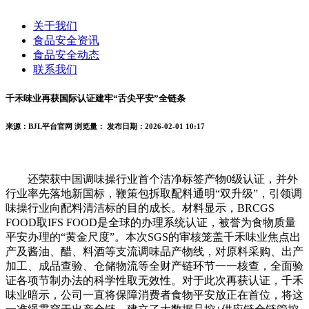
关于我们
食品安全资讯
食品安全动态
联系我们
千禾味业再获国际认证建牢“舌尖平安”全链条
来源：BJL平台官网
浏览量：
发布日期：2026-02-01 10:17
还荣获中国调味操行业首个洁净标签产物0级认证，并外
行业率先落地新国标，鞭策包拆取配料通明“双升级”，引领调
味操行业向配料清洁标的目的成长。材料显示，BRCGS
FOOD取IFS FOOD是全球的办理系统认证，被誉为食物质量
平安办理的“黄金尺度”。本次SGS的审核笼盖千禾味业焦点出
产及酱油、醋、料酒等支流调味品产物线，对原料采购、出产
加工、成品查验、仓储物流等全财产链环节一一核查，全面验
证各项节制办法的科学性取无效性。对于此次再获认证，千禾
味业暗示，公司一直将保障消费者食物平安放正在首位，将这