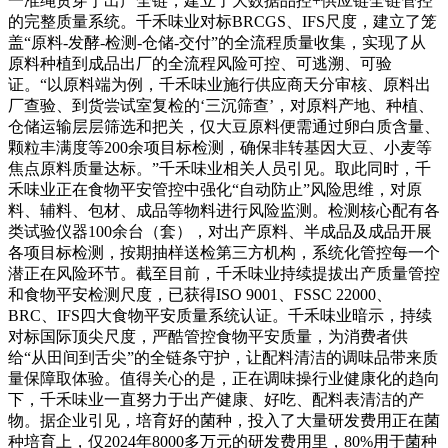
一准绳贯穿于出产全链，建立了大数据品控+供应链全链管控
的完整质量系统。千禾味业对标BRCGS、IFS尺度，建立了笼
盖“原料-发酵-检测-仓储-交付”的全流程质量收集，实现了从
原料种植到成品出厂的全流程风险可控、可逃溯、可验
证。“以原料端为例，千禾味业施行供应商天分审核、原料出
厂查验、到货尝试室复检的‘三沉筛查’，对原料产地、种植、
仓储运输层层筛选和把关，仅大豆原料便需通过卵白质含量、
颗粒丰满度等200余项目标检测，确保非转基因大豆、小麦等
焦点原料质量达标。”千禾味业相关人员引见。取此同时，千
禾味业正在食物平安管控中强化“自动防止”风险思维，对原
料、辅料、包材、成品等物料进行风险监测。检测核心配有各
类试验仪器100余台（套），对出产原料、半成品及成品开展
各项目标检测，按期抽样送检第三方机构，系统化管控每一个
潜正在风险环节。截至目前，千禾味业持续提拔出产质量管控
和食物平安检测尺度，已获得ISO 9001、FSSC 22000、
BRC、IFS四大食物平安质量系统认证。千禾味业暗示，持续
对标国际顶尖尺度，严酷管控食物平安质量，为消费者供
给“从田间到舌尖”的全链条守护，让配料清洁的调味品带来质
量保障取体验。值得关心的是，正在调味操行业健康化的趋向
下，千禾味业一直努力于出产健康、好吃、配料表清洁的产
物。据企业引见，培育好的菌种，投入了大量研发费用正在菌
种培育上，仅2024年8000多万元的研发费用里，80%用于菌种