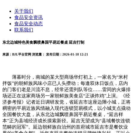
关于我们
食品安全资讯
食品安全动态
联系我们
东北边城特色美食飘喷鼻国平易近餐桌 延吉打制
来源：BJL平台官网
浏览量：
发布日期：2026-01-18 12:21
薄暮时分，南城的某大型商场华灯初上，一家名为“米村
拌饭”的朝鲜族风味小店已人头攒动；每逢双休日饭点，店内
的门客们老是川流不息，经常还需列队等位……雷同的火爆排
场还正在这家商场另一家朝鲜族美食店“正谈炸鸡”上演。《经
济参考报》记者近日调研发觉，省延吉市这座边陲小城，正将
稠密的平易近族风情融入现代连锁贸易模式，以小城支点撬动
全国餐饮大盘，从东北边城飘喷鼻国平易近餐桌，“延吉样
本”正为县域经济成长摸索新径。延吉无望成为“县域餐饮连锁
范畴的冠军”。延边朝鲜族自治州的首府城市延吉市是餐饮业