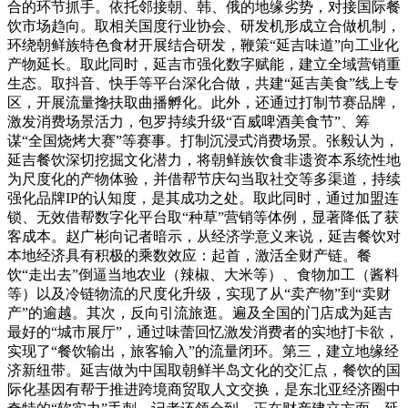
合的环节抓手。依托邻接朝、韩、俄的地缘劣势，对接国际餐
饮市场趋向。取相关国度行业协会、研发机形成立合做机制，
环绕朝鲜族特色食材开展结合研发，鞭策“延吉味道”向工业化
产物延长。取此同时，延吉市强化数字赋能，建立全域营销重
生态。取抖音、快手等平台深化合做，共建“延吉美食”线上专
区，开展流量搀扶取曲播孵化。此外，还通过打制节赛品牌，
激发消费场景活力，包罗持续升级“百威啤酒美食节”、筹
谋“全国烧烤大赛”等赛事。打制沉浸式消费场景。张毅认为，
延吉餐饮深切挖掘文化潜力，将朝鲜族饮食非遗资本系统性地
为尺度化的产物体验，并借帮节庆勾当取社交等多渠道，持续
强化品牌IP的认知度，是其成功之处。取此同时，通过加盟连
锁、无效借帮数字化平台取“种草”营销等体例，显著降低了获
客成本。赵广彬向记者暗示，从经济学意义来说，延吉餐饮对
本地经济具有积极的乘数效应：起首，激活全财产链。餐
饮“走出去”倒逼当地农业（辣椒、大米等）、食物加工（酱料
等）以及冷链物流的尺度化升级，实现了从“卖产物”到“卖财
产”的逾越。其次，反向引流旅逛。遍及全国的门店成为延吉
最好的“城市展厅”，通过味蕾回忆激发消费者的实地打卡欲，
实现了“餐饮输出，旅客输入”的流量闭环。第三，建立地缘经
济新纽带。延吉做为中国取朝鲜半岛文化的交汇点，餐饮的国
际化基因有帮于推进跨境商贸取人文交换，是东北亚经济圈中