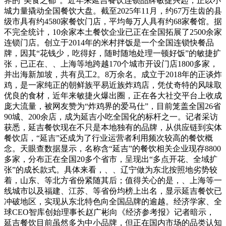
界的“美食之都”。近年来延吉餐饮连锁品牌敏捷兴起，正以小
城力量撬动全国餐饮大盘。截至2025年11月，约67万生齿的县
级市具有约4580家餐饮门店，平均每万人具有约68家餐馆。据
不完全统计，10余家本土餐饮企业已正在全国拓展了2500余家
连锁门店。创立于2014年的米村拌饭是一个全国连锁快餐品
牌，因其“花钱少，吃得好，随时随地处理一顿好饭”的敏捷扩
张，已正在、、上海等地跨越170个城市开设门店1800多家，
并出海新加坡，共有员工2。8万余名。成立于2018年的正谈炸
鸡，是一家纯正的朝鲜族平易近族炸鸡店，凭仗奇特的风味取
优良的食材，近年来敏捷火爆出圈，正在各大社交平台上收成
庞大流量，被网友赞为“炸鸡界的爱马仕”，目前笼盖全国26省
90城、200余店，成为延吉小吃全国化的标杆之一。记者采访
获悉，延吉餐饮现在不只是本地独有的品牌，从供应链到实体
餐饮店，“延吉”还成为了行业运营者利用频次较高的餐饮概
念。天眼查数据显示，名称含“延吉”的餐饮相关企业现存8800
多家，分布正在全国20多个省市，呈现出“多点开花、全域扩
张”的成长款式。具体来看，、、辽宁做为东北按照地劣势较
着，山东、等北方省份紧随其后；值得关心的是，、上海等一
线城市以及福建、江苏、等省份均榜上出名，显示延吉餐饮已
冲破地区，实现从东北特色向全国品牌的逾越。经济学家、全
球CEO智库创始理事长赵广彬向《经济参考报》记者暗示，
延吉餐饮目前虽然多为中小品牌，但正在国内市场的品类认知