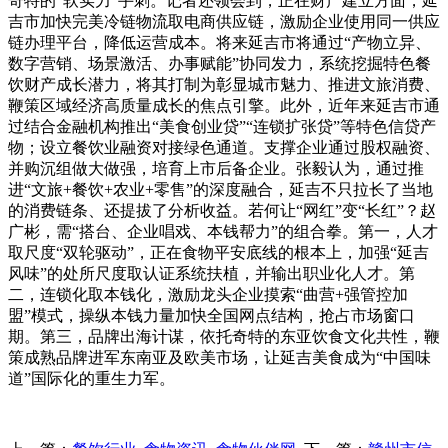
奇特的“软实力”手刺。记者还领会到，正在财产建立方面，延
吉市加快完美冷链物流取电商供应链，激励企业使用同一供应
链办理平台，降低运营成本。将来延吉市将通过“产物立异、
数字营销、场景激活、办事赋能”协同发力，系统挖掘特色餐
饮财产成长潜力，将其打制为彰显城市魅力、推进文旅消费、
鞭策区域经济高质量成长的焦点引擎。此外，近年来延吉市通
过结合金融机构推出“美食创业贷”“连锁扩张贷”等特色信贷产
物；设立餐饮业融资对接绿色通道。支撑企业通过股权融资、
并购沉组做大做强，培育上市后备企业。张毅认为，通过推
进“文旅+餐饮+农业+零售”的深度融合，延吉不只拉长了当地
的消费链条、还提拔了分析收益。若何让“网红”变“长红”？赵
广彬，需“搭台、企业唱戏、本钱帮力”的组合拳。第一，人才
取尺度“双轮驱动”，正在食物平安底线的根本上，加强“延吉
风味”的处所尺度取认证系统扶植，并输出职业化人才。第
二，连锁化取本钱化，激励龙头企业摸索“曲营+强管控加
盟”模式，操纵本钱力量加快全国网点结构，抢占市场窗口
期。第三，品牌出海计谋，依托奇特的东亚饮食文化共性，鞭
策成熟品牌进军东南亚及欧美市场，让延吉美食成为“中国味
道”国际化的重生力军。