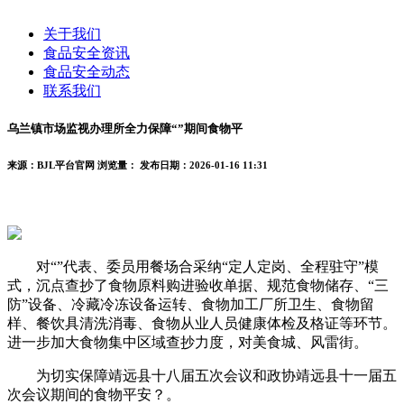
关于我们
食品安全资讯
食品安全动态
联系我们
乌兰镇市场监视办理所全力保障“”期间食物平
来源：BJL平台官网
浏览量：
发布日期：2026-01-16 11:31
对“”代表、委员用餐场合采纳“定人定岗、全程驻守”模
式，沉点查抄了食物原料购进验收单据、规范食物储存、“三
防”设备、冷藏冷冻设备运转、食物加工厂所卫生、食物留
样、餐饮具清洗消毒、食物从业人员健康体检及格证等环节。
进一步加大食物集中区域查抄力度，对美食城、风雷街。
为切实保障靖远县十八届五次会议和政协靖远县十一届五
次会议期间的食物平安？。