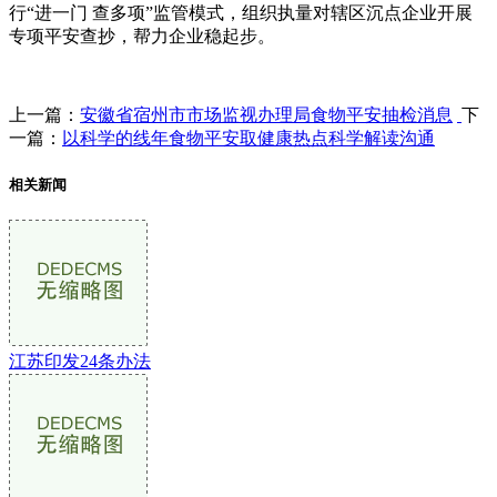
行“进一门 查多项”监管模式，组织执量对辖区沉点企业开展
专项平安查抄，帮力企业稳起步。
上一篇：
安徽省宿州市市场监视办理局食物平安抽检消息
下
一篇：
以科学的线年食物平安取健康热点科学解读沟通
相关新闻
江苏印发24条办法